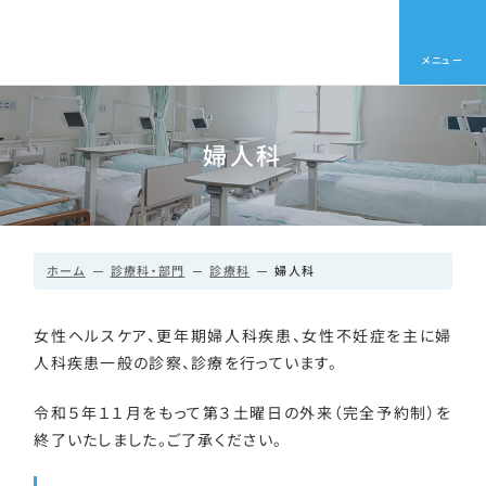
メニュー
婦人科
ホーム
診療科・部門
診療科
婦人科
女性ヘルスケア、更年期婦人科疾患、女性不妊症を主に婦
人科疾患一般の診察、診療を行っています。
令和５年１１月をもって第３土曜日の外来（完全予約制）を
終了いたしました。ご了承ください。